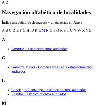
A-Z
Navegación alfabética de localidades
Índice alfabético de desguaces y chatarrerías en Álava
A
B
C
D
E
F
G
H
I
J
K
L
M
N
O
P
Q
R
S
T
U
V
W
X
Y
Z
A
Amurrio
1 establecimientos auditados
G
Gamarra Mayor / Gamarra Nagusia
1 establecimientos
auditados
L
Lanciego / Lantziego
1 establecimientos auditados
Legutio
1 establecimientos auditados
M