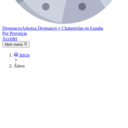
Desguaces
Arkotxa
Desguaces y Chatarrerías en España
Por Provincia
Acceder
Abrir menú
Inicio
Álava