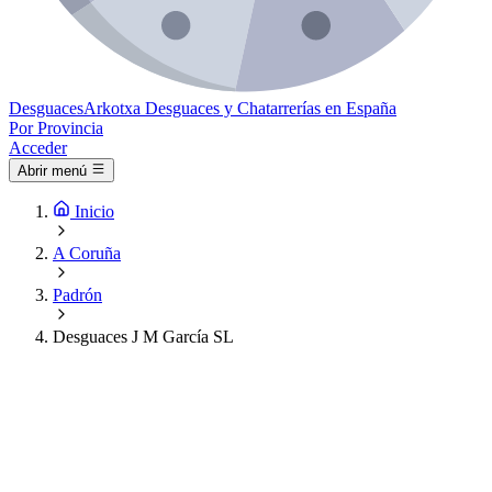
Desguaces
Arkotxa
Desguaces y Chatarrerías en España
Por Provincia
Acceder
Abrir menú
Inicio
A Coruña
Padrón
Desguaces J M García SL