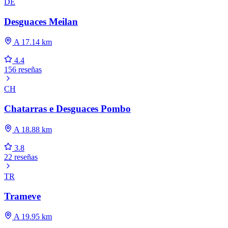
DE
Desguaces Meilan
A 17.14 km
4.4
156 reseñas
CH
Chatarras e Desguaces Pombo
A 18.88 km
3.8
22 reseñas
TR
Trameve
A 19.95 km