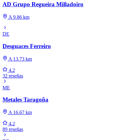
AD Grupo Regueira Milladoiro
A 9.86 km
DE
Desguaces Ferreiro
A 13.73 km
4.2
32 reseñas
ME
Metales Taragoña
A 16.67 km
4.2
89 reseñas