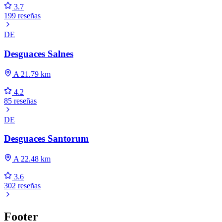
3.7
199 reseñas
DE
Desguaces Salnes
A 21.79 km
4.2
85 reseñas
DE
Desguaces Santorum
A 22.48 km
3.6
302 reseñas
Footer