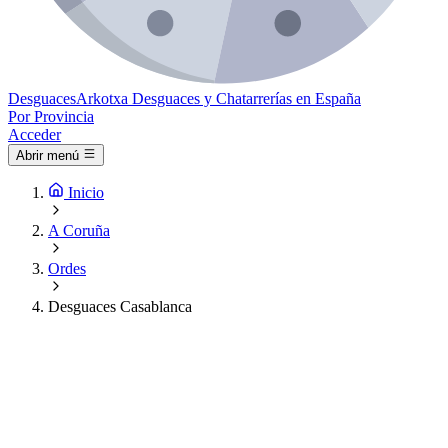
Desguaces
Arkotxa
Desguaces y Chatarrerías en España
Por Provincia
Acceder
Abrir menú
Inicio
A Coruña
Ordes
Desguaces Casablanca