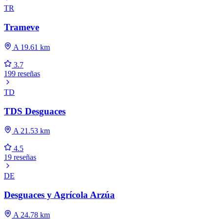
TR
Trameve
A 19.61 km
3.7
199 reseñas
TD
TDS Desguaces
A 21.53 km
4.5
19 reseñas
DE
Desguaces y Agrícola Arzúa
A 24.78 km