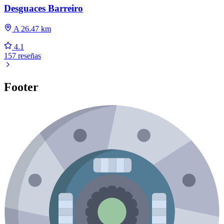
Desguaces Barreiro
A 26.47 km
4.1
157 reseñas
Footer