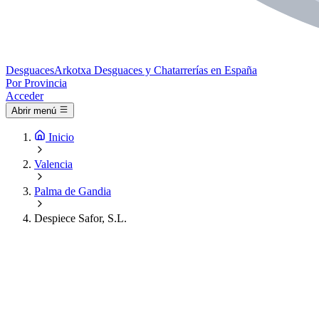
Desguaces
Arkotxa
Desguaces y Chatarrerías en España
Por Provincia
Acceder
Abrir menú
Inicio
Valencia
Palma de Gandia
Despiece Safor, S.L.