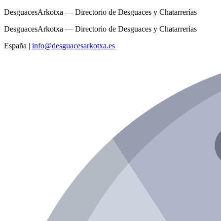
DesguacesArkotxa — Directorio de Desguaces y Chatarrerías
DesguacesArkotxa — Directorio de Desguaces y Chatarrerías
España
|
info@desguacesarkotxa.es