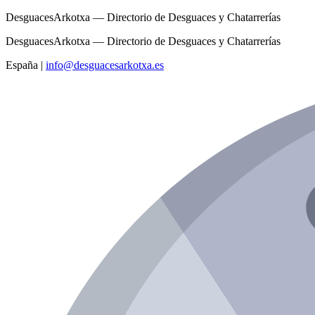
DesguacesArkotxa — Directorio de Desguaces y Chatarrerías
DesguacesArkotxa — Directorio de Desguaces y Chatarrerías
España
|
info@desguacesarkotxa.es