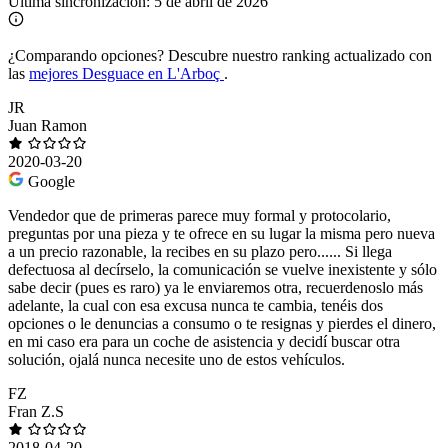
Última sincronización:
5 de abril de 2026
¿Comparando opciones?
Descubre nuestro ranking actualizado con
las
mejores Desguace en L'Arboç
.
JR
Juan Ramon
2020-03-20
Google
Vendedor que de primeras parece muy formal y protocolario,
preguntas por una pieza y te ofrece en su lugar la misma pero nueva
a un precio razonable, la recibes en su plazo pero...... Si llega
defectuosa al decírselo, la comunicación se vuelve inexistente y sólo
sabe decir (pues es raro) ya le enviaremos otra, recuerdenoslo más
adelante, la cual con esa excusa nunca te cambia, tenéis dos
opciones o le denuncias a consumo o te resignas y pierdes el dinero,
en mi caso era para un coche de asistencia y decidí buscar otra
solución, ojalá nunca necesite uno de estos vehículos.
FZ
Fran Z.S
2018-04-20