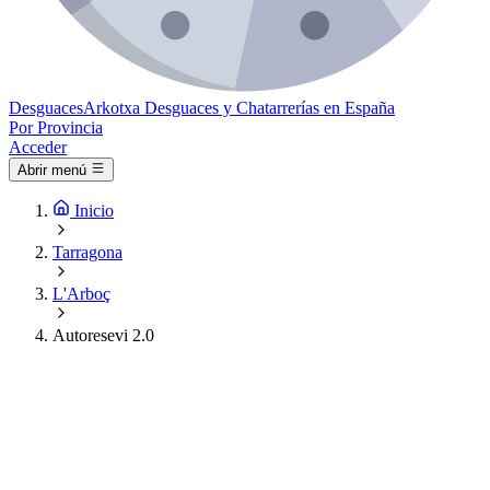
Desguaces
Arkotxa
Desguaces y Chatarrerías en España
Por Provincia
Acceder
Abrir menú
Inicio
Tarragona
L'Arboç
Autoresevi 2.0