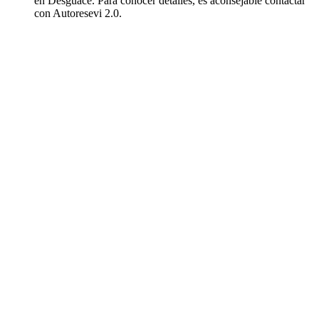
en Desguace. Para conocer detalles, es aconsejable contactar
con Autoresevi 2.0.