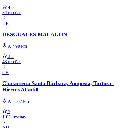
4.5
84 reseñas
DE
DESGUACES MALAGON
A 7.98 km
3.2
43 reseñas
CH
Chatarrería Santa Bàrbara, Amposta, Tortosa -
Hierros Altadill
A 11.07 km
5
1017 reseñas
AU