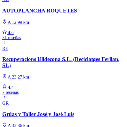
AUTOPLANCHA ROQUETES
A 12.99 km
4.6
31 reseñas
RE
Recuperacions Ulldecona S.L. (Reciclatges Ferllan,
SL)
A 23.27 km
4.4
7 reseñas
GR
Grúas y Taller José y José Luis
A 32.36 km