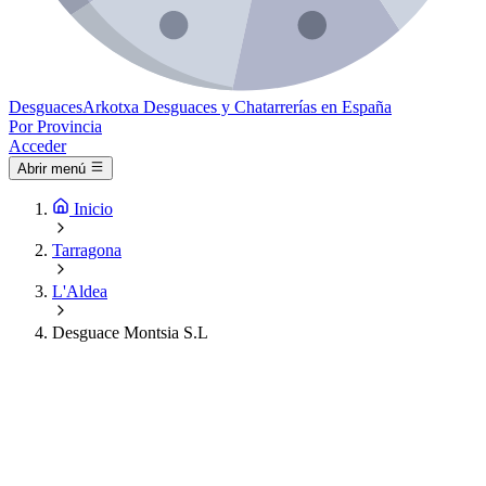
Desguaces
Arkotxa
Desguaces y Chatarrerías en España
Por Provincia
Acceder
Abrir menú
Inicio
Tarragona
L'Aldea
Desguace Montsia S.L