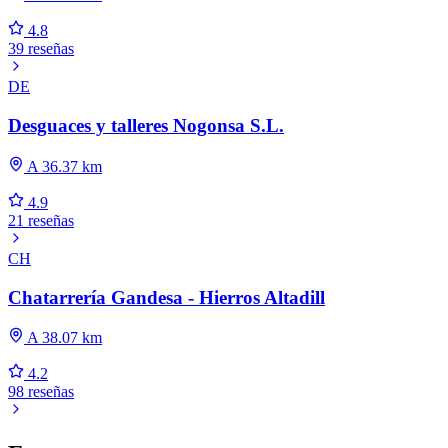
4.8
39 reseñas
DE
Desguaces y talleres Nogonsa S.L.
A 36.37 km
4.9
21 reseñas
CH
Chatarrería Gandesa - Hierros Altadill
A 38.07 km
4.2
98 reseñas