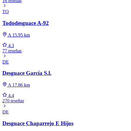
16 reseñas
TO
Tododesguace A-92
A 15.95 km
4.3
77 reseñas
DE
Desguace García S.l.
A 17.86 km
4.4
270 reseñas
DE
Desguace Chaparrejo E Hijos