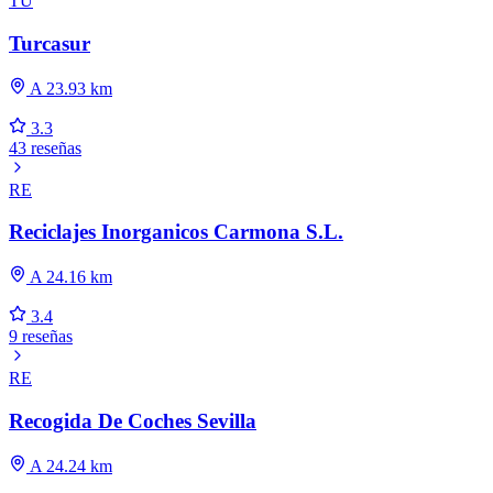
TU
Turcasur
A 23.93 km
3.3
43 reseñas
RE
Reciclajes Inorganicos Carmona S.L.
A 24.16 km
3.4
9 reseñas
RE
Recogida De Coches Sevilla
A 24.24 km