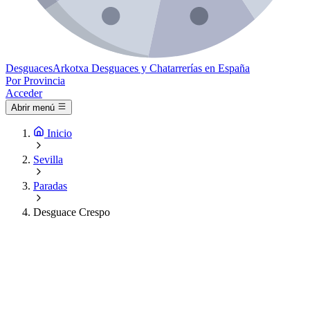
Desguaces
Arkotxa
Desguaces y Chatarrerías en España
Por Provincia
Acceder
Abrir menú
Inicio
Sevilla
Paradas
Desguace Crespo