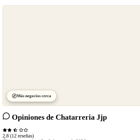
©
OpenStreetMap
©
CARTO
Más negocios cerca
Opiniones de Chatarreria Jjp
2.8
(12 reseñas)