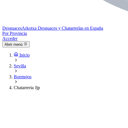
Desguaces
Arkotxa
Desguaces y Chatarrerías en España
Por Provincia
Acceder
Abrir menú
Inicio
Sevilla
Bormujos
Chatarreria Jjp