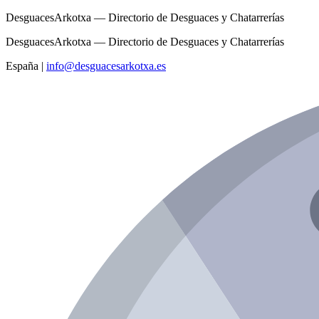
DesguacesArkotxa — Directorio de Desguaces y Chatarrerías
DesguacesArkotxa — Directorio de Desguaces y Chatarrerías
España
|
info@desguacesarkotxa.es