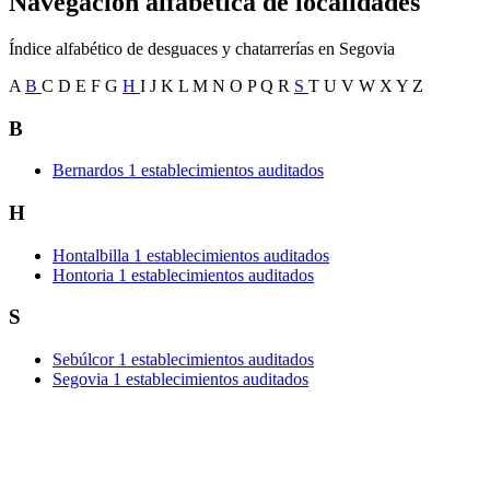
Navegación alfabética de localidades
Índice alfabético de desguaces y chatarrerías en Segovia
A
B
C
D
E
F
G
H
I
J
K
L
M
N
O
P
Q
R
S
T
U
V
W
X
Y
Z
B
Bernardos
1 establecimientos auditados
H
Hontalbilla
1 establecimientos auditados
Hontoria
1 establecimientos auditados
S
Sebúlcor
1 establecimientos auditados
Segovia
1 establecimientos auditados