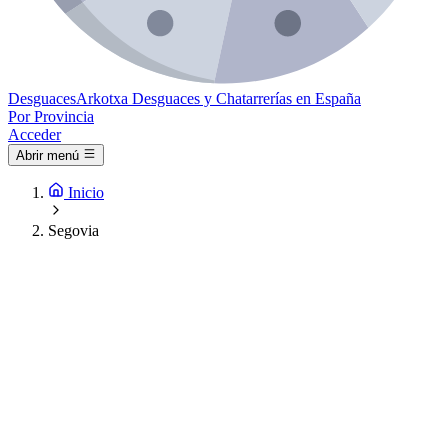
Desguaces
Arkotxa
Desguaces y Chatarrerías en España
Por Provincia
Acceder
Abrir menú
Inicio
Segovia