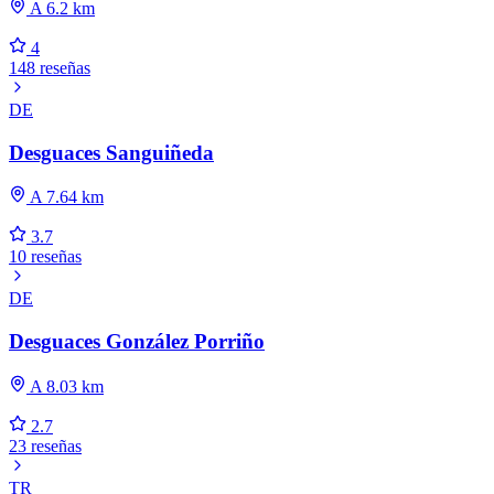
A 6.2 km
4
148 reseñas
DE
Desguaces Sanguiñeda
A 7.64 km
3.7
10 reseñas
DE
Desguaces González Porriño
A 8.03 km
2.7
23 reseñas
TR