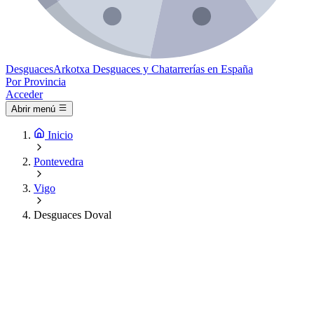
Desguaces
Arkotxa
Desguaces y Chatarrerías en España
Por Provincia
Acceder
Abrir menú
Inicio
Pontevedra
Vigo
Desguaces Doval