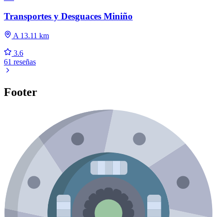
Transportes y Desguaces Miniño
A 13.11 km
3.6
61 reseñas
Footer