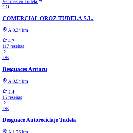
Ver más en Tudela
CO
COMERCIAL OROZ TUDELA S.L.
A 0.34 km
4.7
117 reseñas
DE
Desguaces Arriazu
A 0.54 km
2.4
15 reseñas
DE
Desguace Autoreciclaje Tudela
A 1.26 km