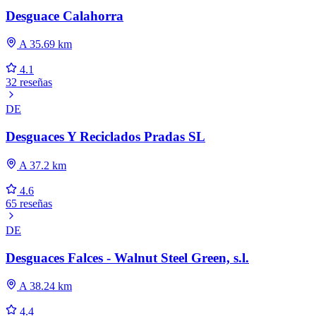
Desguace Calahorra
A 35.69 km
4.1
32 reseñas
DE
Desguaces Y Reciclados Pradas SL
A 37.2 km
4.6
65 reseñas
DE
Desguaces Falces - Walnut Steel Green, s.l.
A 38.24 km
4.4