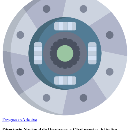
Desguaces
Arkotxa
Directorio Nacional de Desguaces y Chatarrerías.
El índice