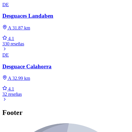
DE
Desguaces Landaben
A 31.87 km
4.1
330 reseñas
DE
Desguace Calahorra
A 32.99 km
4.1
32 reseñas
Footer