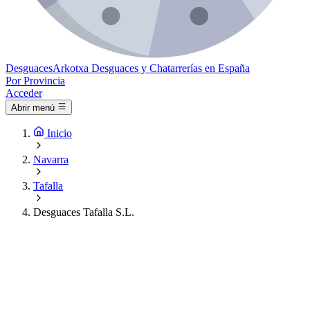
Desguaces
Arkotxa
Desguaces y Chatarrerías en España
Por Provincia
Acceder
Abrir menú
Inicio
Navarra
Tafalla
Desguaces Tafalla S.L.