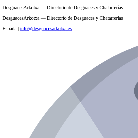
DesguacesArkotxa — Directorio de Desguaces y Chatarrerías
DesguacesArkotxa — Directorio de Desguaces y Chatarrerías
España
|
info@desguacesarkotxa.es