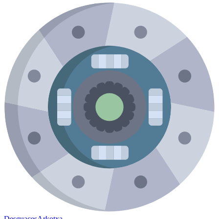
Desguaces
Arkotxa