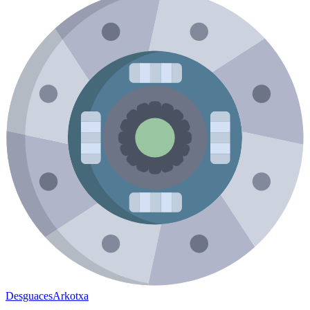
Desguaces
Arkotxa