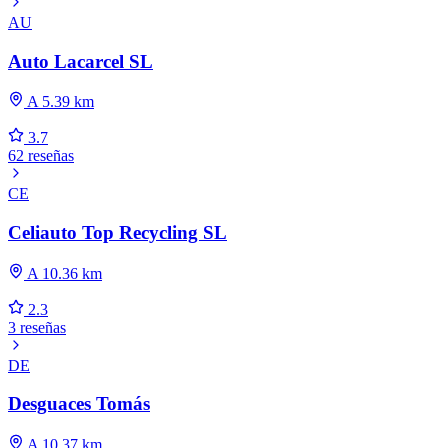
AU
Auto Lacarcel SL
A 5.39 km
3.7
62 reseñas
CE
Celiauto Top Recycling SL
A 10.36 km
2.3
3 reseñas
DE
Desguaces Tomás
A 10.37 km