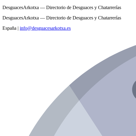
DesguacesArkotxa — Directorio de Desguaces y Chatarrerías
DesguacesArkotxa — Directorio de Desguaces y Chatarrerías
España
|
info@desguacesarkotxa.es