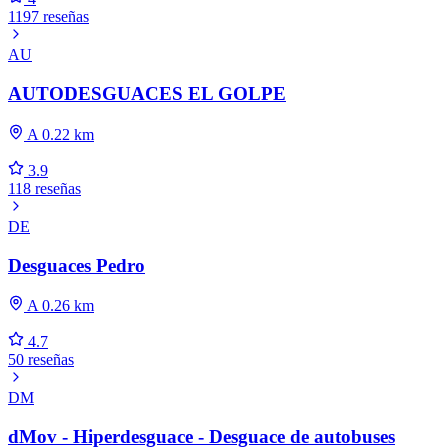
1197 reseñas
AU
AUTODESGUACES EL GOLPE
A 0.22 km
3.9
118 reseñas
DE
Desguaces Pedro
A 0.26 km
4.7
50 reseñas
DM
dMov - Hiperdesguace - Desguace de autobuses