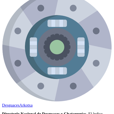
Desguaces
Arkotxa
Directorio Nacional de Desguaces y Chatarrerías.
El índice