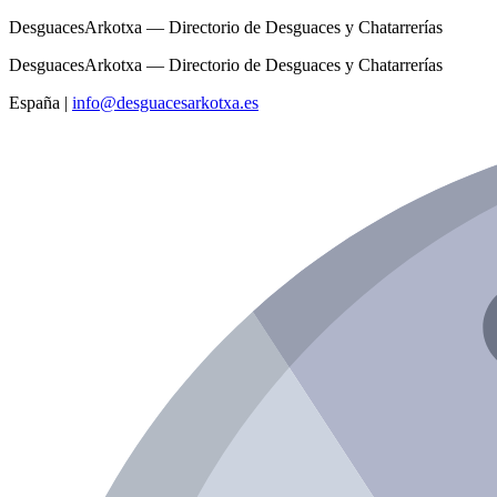
DesguacesArkotxa — Directorio de Desguaces y Chatarrerías
DesguacesArkotxa — Directorio de Desguaces y Chatarrerías
España
|
info@desguacesarkotxa.es