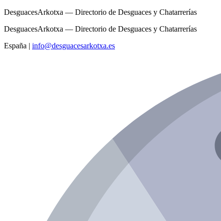
DesguacesArkotxa — Directorio de Desguaces y Chatarrerías
DesguacesArkotxa — Directorio de Desguaces y Chatarrerías
España
|
info@desguacesarkotxa.es