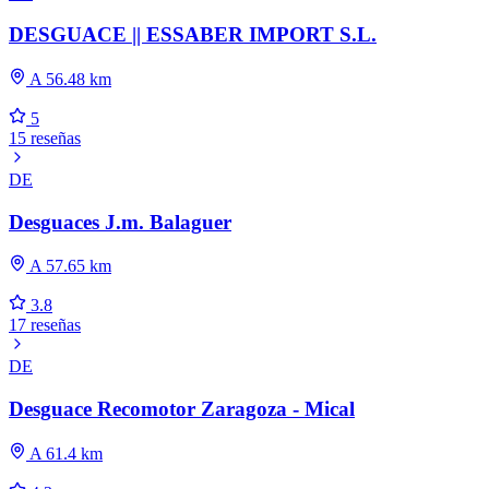
DESGUACE || ESSABER IMPORT S.L.
A 56.48 km
5
15 reseñas
DE
Desguaces J.m. Balaguer
A 57.65 km
3.8
17 reseñas
DE
Desguace Recomotor Zaragoza - Mical
A 61.4 km