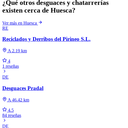
¿Qué otros desguaces y chatarrerías
existen cerca de Huesca?
Ver más en Huesca
RE
Reciclados y Derribos del Pirineo S.L.
A 2.19 km
4
1 reseñas
DE
Desguaces Pradal
A 46.42 km
4.5
84 reseñas
DE