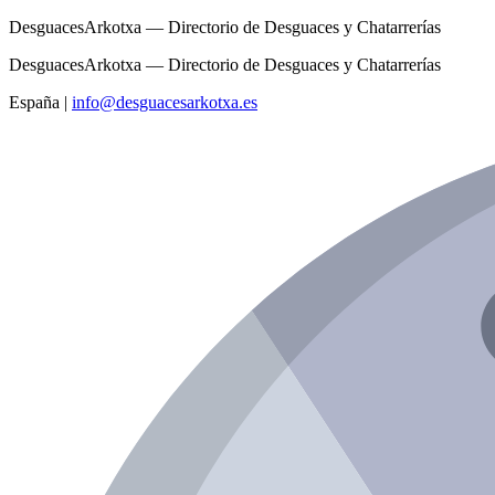
DesguacesArkotxa — Directorio de Desguaces y Chatarrerías
DesguacesArkotxa — Directorio de Desguaces y Chatarrerías
España
|
info@desguacesarkotxa.es