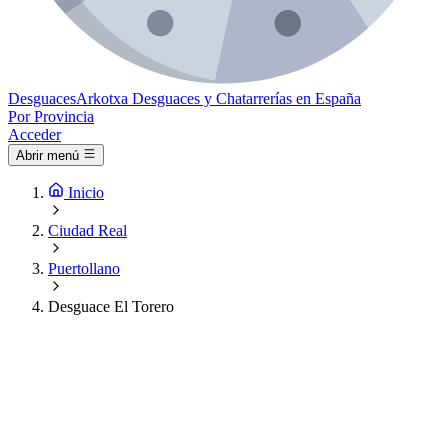
Desguaces
Arkotxa
Desguaces y Chatarrerías en España
Por Provincia
Acceder
Abrir menú
Inicio
Ciudad Real
Puertollano
Desguace El Torero