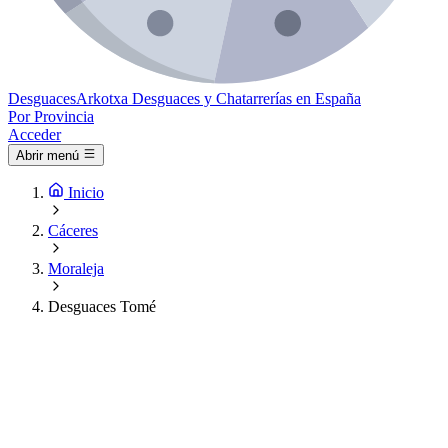
Desguaces
Arkotxa
Desguaces y Chatarrerías en España
Por Provincia
Acceder
Abrir menú
Inicio
Cáceres
Moraleja
Desguaces Tomé