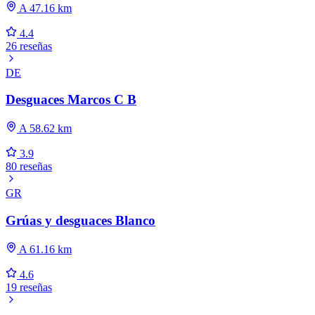
A 47.16 km
4.4
26 reseñas
DE
Desguaces Marcos C B
A 58.62 km
3.9
80 reseñas
GR
Grúas y desguaces Blanco
A 61.16 km
4.6
19 reseñas