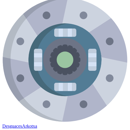
Desguaces
Arkotxa