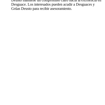
Deusto mantiene un compromiso claro hacia la excelencia en
Desguace. Los interesados pueden acudir a Desguaces y
Grúas Deusto para recibir asesoramiento.