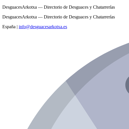
DesguacesArkotxa — Directorio de Desguaces y Chatarrerías
DesguacesArkotxa — Directorio de Desguaces y Chatarrerías
España
|
info@desguacesarkotxa.es