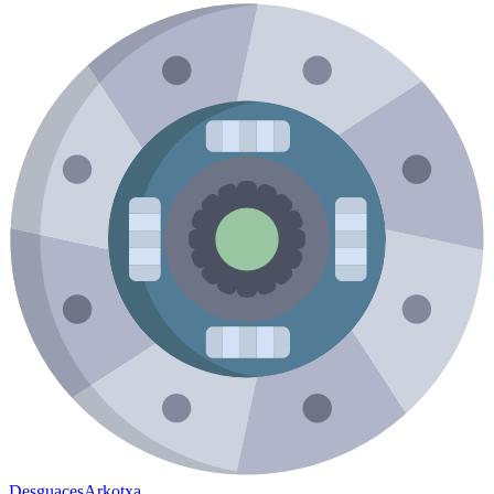
Desguaces
Arkotxa