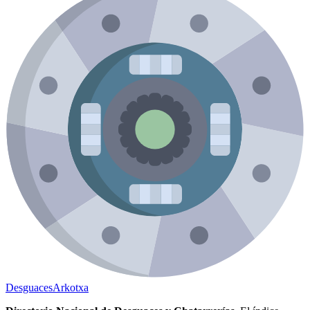
Desguaces
Arkotxa