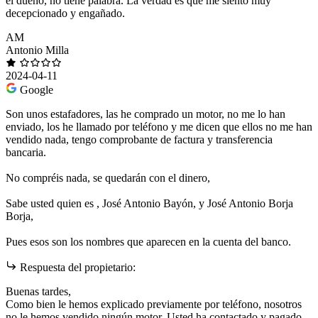
el dueño, no tiene palabra. La verdad es que me siento muy
decepcionado y engañado.
AM
Antonio Milla
2024-04-11
Google
Son unos estafadores, las he comprado un motor, no me lo han
enviado, los he llamado por teléfono y me dicen que ellos no me han
vendido nada, tengo comprobante de factura y transferencia
bancaria.
No compréis nada, se quedarán con el dinero,
Sabe usted quien es , José Antonio Bayón, y José Antonio Borja
Borja,
Pues esos son los nombres que aparecen en la cuenta del banco.
Respuesta del propietario:
Buenas tardes,
Como bien le hemos explicado previamente por teléfono, nosotros
no le hemos vendido ningún motor. Usted ha contactado y pagado