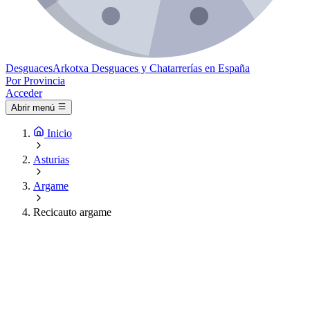
Desguaces
Arkotxa
Desguaces y Chatarrerías en España
Por Provincia
Acceder
Abrir menú
Inicio
Asturias
Argame
Recicauto argame