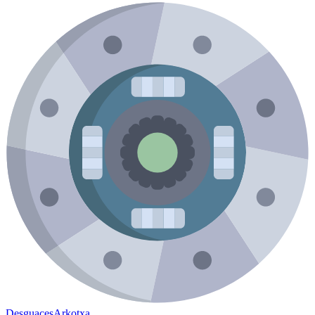
Desguaces
Arkotxa