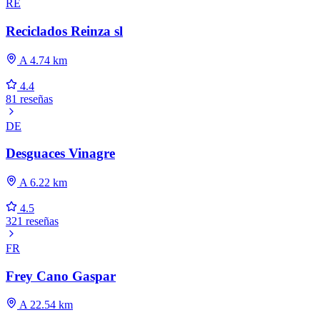
RE
Reciclados Reinza sl
A 4.74 km
4.4
81 reseñas
DE
Desguaces Vinagre
A 6.22 km
4.5
321 reseñas
FR
Frey Cano Gaspar
A 22.54 km