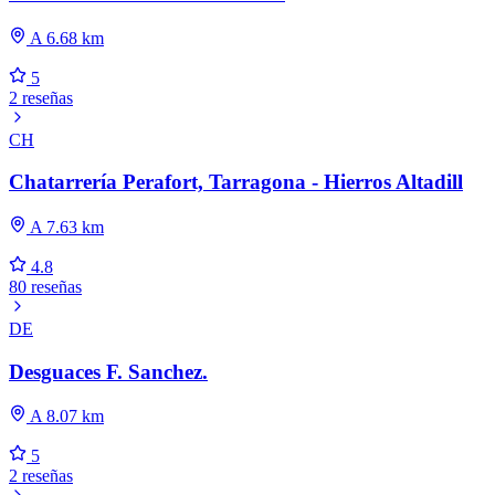
A 6.68 km
5
2 reseñas
CH
Chatarrería Perafort, Tarragona - Hierros Altadill
A 7.63 km
4.8
80 reseñas
DE
Desguaces F. Sanchez.
A 8.07 km
5
2 reseñas