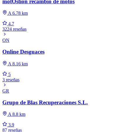
motOstion recambio de motos
A 6.78 km
4.7
3224 reseñas
ON
Online Desguaces
A 8.16 km
5
3 reseñas
GR
Grupo de Blas Recuperaciones S.L.
A 8.8 km
3.9
87 reseñas