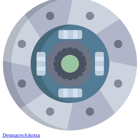
Desguaces
Arkotxa