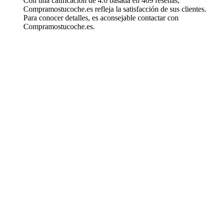
Con una calificación de 4.0 basada en 409 reseñas,
Compramostucoche.es refleja la satisfacción de sus clientes.
Para conocer detalles, es aconsejable contactar con
Compramostucoche.es.