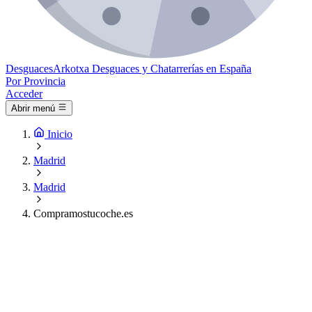
Desguaces
Arkotxa
Desguaces y Chatarrerías en España
Por Provincia
Acceder
Abrir menú
Inicio
Madrid
Madrid
Compramostucoche.es