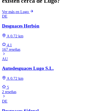
existen cerca de Lugo?
Ver más en Lugo
DE
Desguaces Herbón
A 0.72 km
4.1
167 reseñas
AU
Autodesguaces Lugo S.L.
A 0.72 km
5
2 reseñas
DE
Desguaces Sidegal