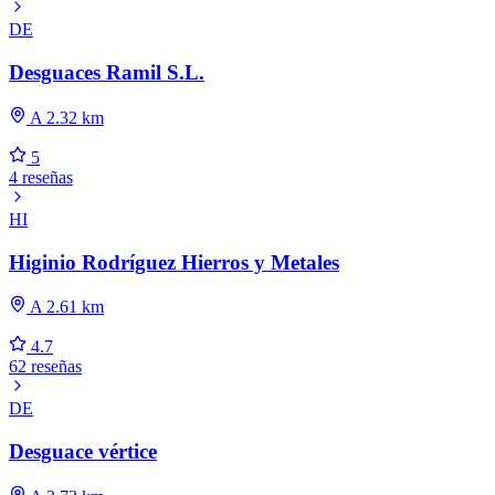
DE
Desguaces Ramil S.L.
A 2.32 km
5
4 reseñas
HI
Higinio Rodríguez Hierros y Metales
A 2.61 km
4.7
62 reseñas
DE
Desguace vértice