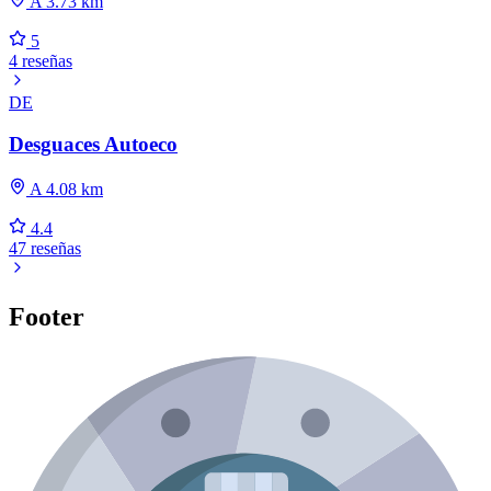
A 3.73 km
5
4 reseñas
DE
Desguaces Autoeco
A 4.08 km
4.4
47 reseñas
Footer