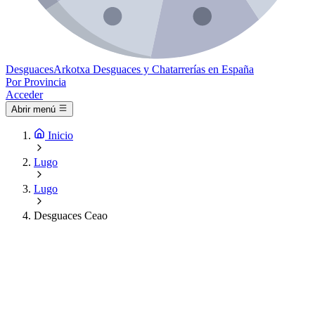
Desguaces
Arkotxa
Desguaces y Chatarrerías en España
Por Provincia
Acceder
Abrir menú
Inicio
Lugo
Lugo
Desguaces Ceao