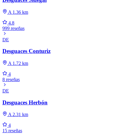
A 1.36 km
4.8
999 reseñas
DE
Desguaces Conturiz
A 1.72 km
4
8 reseñas
DE
Desguaces Herbón
A 2.31 km
4
15 reseñas