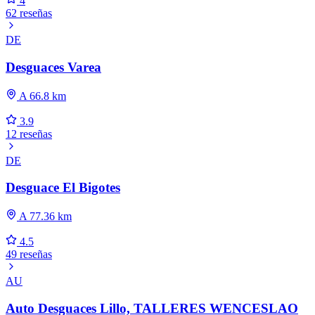
4
62 reseñas
DE
Desguaces Varea
A 66.8 km
3.9
12 reseñas
DE
Desguace El Bigotes
A 77.36 km
4.5
49 reseñas
AU
Auto Desguaces Lillo, TALLERES WENCESLAO