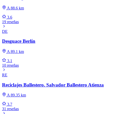
A 88.6 km
3.6
19 reseñas
DE
Desguace Berlín
A 89.1 km
3.1
10 reseñas
RE
Reciclajes Ballestero. Salvador Ballestero Atienza
A 89.35 km
3.7
31 reseñas