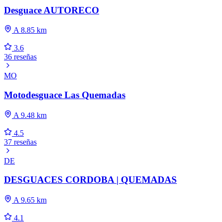
Desguace AUTORECO
A 8.85 km
3.6
36 reseñas
MO
Motodesguace Las Quemadas
A 9.48 km
4.5
37 reseñas
DE
DESGUACES CORDOBA | QUEMADAS
A 9.65 km
4.1