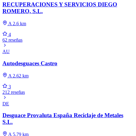
RECUPERACIONES Y SERVICIOS DIEGO
ROMERO, S.L.
A 2.6 km
4
62 reseñas
AU
Autodesguaces Castro
A 2.62 km
3
212 reseñas
DE
Desguace Provaluta España Reciclaje de Metales
S.L.
A 5.79 km