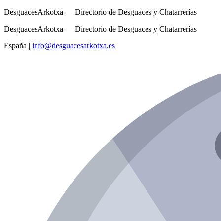
DesguacesArkotxa — Directorio de Desguaces y Chatarrerías
DesguacesArkotxa — Directorio de Desguaces y Chatarrerías
España
|
info@desguacesarkotxa.es