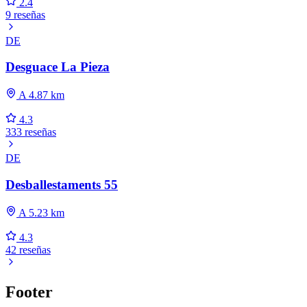
2.4
9 reseñas
DE
Desguace La Pieza
A 4.87 km
4.3
333 reseñas
DE
Desballestaments 55
A 5.23 km
4.3
42 reseñas
Footer