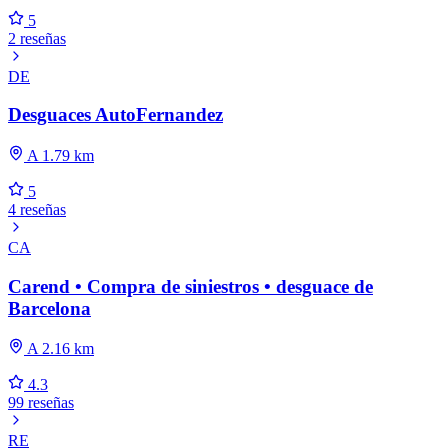
5
2 reseñas
DE
Desguaces AutoFernandez
A 1.79 km
5
4 reseñas
CA
Carend • Compra de siniestros • desguace de
Barcelona
A 2.16 km
4.3
99 reseñas
RE