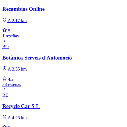
Recambios Online
A 2.17 km
5
1 reseñas
BO
Botànica Serveis d'Automoció
A 3.55 km
4.2
38 reseñas
RE
Recycle Car S L
A 4.28 km