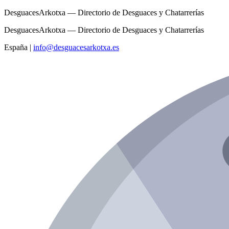
DesguacesArkotxa — Directorio de Desguaces y Chatarrerías
DesguacesArkotxa — Directorio de Desguaces y Chatarrerías
España
|
info@desguacesarkotxa.es