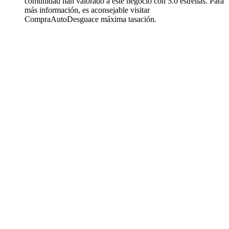
comunidad han valorado a este negocio con 5.0 estrellas. Para
más información, es aconsejable visitar
CompraAutoDesguace máxima tasación.