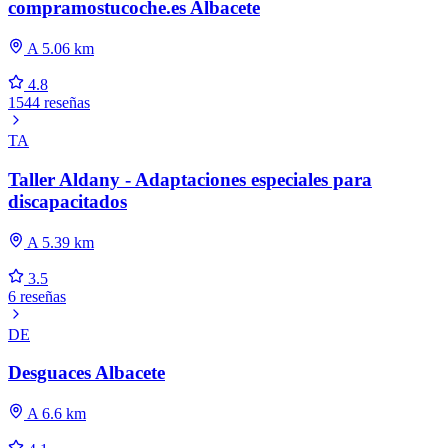
compramostucoche.es Albacete
A 5.06 km
4.8
1544 reseñas
TA
Taller Aldany - Adaptaciones especiales para
discapacitados
A 5.39 km
3.5
6 reseñas
DE
Desguaces Albacete
A 6.6 km