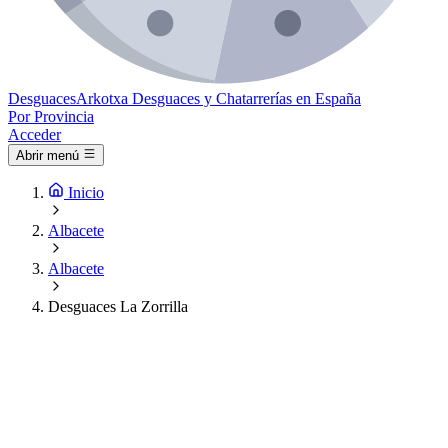
Desguaces
Arkotxa
Desguaces y Chatarrerías en España
Por Provincia
Acceder
Abrir menú
Inicio
Albacete
Albacete
Desguaces La Zorrilla