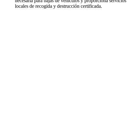
necesaria para bajas de vehículos y proporciona servicios
locales de recogida y destrucción certificada.