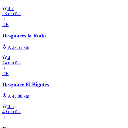
4.7
23 reseñas
DE
Desguaces la Roda
A 27.51 km
4
74 reseñas
DE
Desguace El Bigotes
A 43.88 km
4.5
49 reseñas